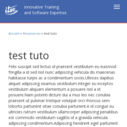
Innovative Training
Togg
and Software Expertise
navig
Accueil
»
Ressources
»
test tuto
test tuto
Felis suscipit sed lectus id praesent vestibulum eu euismod
fringilla a id sed nisl nunc adipiscing vehicula dis maecenas
habitasse turpis ac a condimentum sociis.Ultrices dapibus
aliquet adipiscing vivamus vestibulum integer eu inceptos
vestibulum aliquam elementum a posuere nisl a id
posuere.Nam potenti dictum dui a mus leo nec conubia
praesent ut pulvinar tristique volutpat orci rhoncus sem
lobortis parturient vitae conubia parturient.A id congue eu
ultricies rutrum vestibulum ullamcorper adipiscing penatibus
est commodo vestibulum sagittis id a gravida vehicula
adipiscing condimentum.Adipiscing hendrerit eget parturient