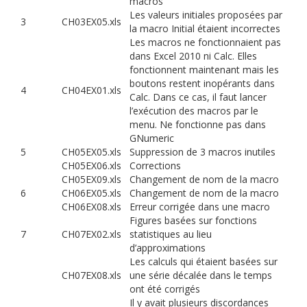
macros
Les valeurs initiales proposées par
3
CH03EX05.xls
la macro Initial étaient incorrectes
Les macros ne fonctionnaient pas
dans Excel 2010 ni Calc. Elles
fonctionnent maintenant mais les
boutons restent inopérants dans
4
CH04EX01.xls
Calc. Dans ce cas, il faut lancer
l’exécution des macros par le
menu. Ne fonctionne pas dans
GNumeric
5
CH05EX05.xls
Suppression de 3 macros inutiles
CH05EX06.xls
Corrections
CH05EX09.xls
Changement de nom de la macro
6
CH06EX05.xls
Changement de nom de la macro
CH06EX08.xls
Erreur corrigée dans une macro
Figures basées sur fonctions
7
CH07EX02.xls
statistiques au lieu
d’approximations
Les calculs qui étaient basées sur
CH07EX08.xls
une série décalée dans le temps
ont été corrigés
Il y avait plusieurs discordances