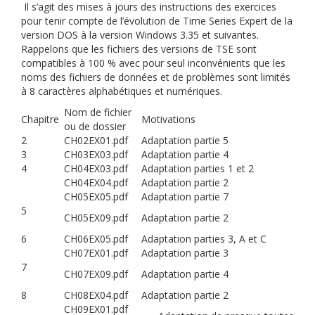
Il s’agit des mises à jours des instructions des exercices
pour tenir compte de l’évolution de Time Series Expert de la
version DOS à la version Windows 3.35 et suivantes.
Rappelons que les fichiers des versions de TSE sont
compatibles à 100 % avec pour seul inconvénients que les
noms des fichiers de données et de problèmes sont limités
à 8 caractères alphabétiques et numériques.
Nom de fichier
Chapitre
Motivations
ou de dossier
2
CH02EX01.pdf
Adaptation partie 5
3
CH03EX03.pdf
Adaptation partie 4
4
CH04EX03.pdf
Adaptation parties 1 et 2
CH04EX04.pdf
Adaptation partie 2
CH05EX05.pdf
Adaptation partie 7
5
CH05EX09.pdf
Adaptation partie 2
6
CH06EX05.pdf
Adaptation parties 3, A et C
CH07EX01.pdf
Adaptation partie 3
7
CH07EX09.pdf
Adaptation partie 4
8
CH08EX04.pdf
Adaptation partie 2
CH09EX01.pdf