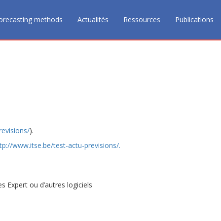
orecasting methods
Actualités
Ressources
Publications
revisions/
).
tp://www.itse.be/test-actu-previsions/.
 Expert ou d’autres logiciels