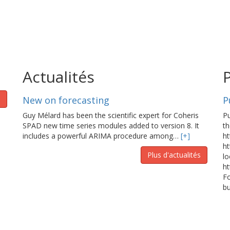
Actualités
s
New on forecasting
P
Guy Mélard has been the scientific expert for Coheris
Pu
SPAD new time series modules added to version 8. It
th
includes a powerful ARIMA procedure among…
[+]
h
ht
Plus d'actualités
l
ht
Fo
b