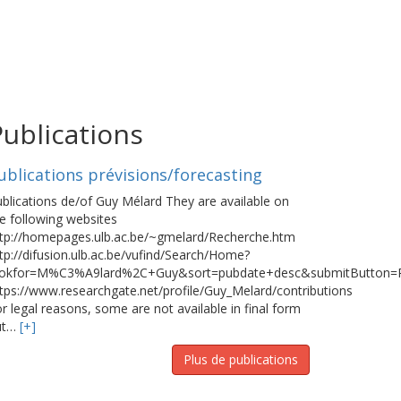
Publications
ublications prévisions/forecasting
blications de/of Guy Mélard They are available on
e following websites
ttp://homepages.ulb.ac.be/~gmelard/Recherche.htm
tp://difusion.ulb.ac.be/vufind/Search/Home?
ookfor=M%C3%A9lard%2C+Guy&sort=pubdate+desc&submitButton=R
tps://www.researchgate.net/profile/Guy_Melard/contributions
r legal reasons, some are not available in final form
ut…
[+]
Plus de publications