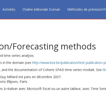
Activités
Chaîne éditoriale Scenari
Méthodes de prévision/F
ion/Forecasting methods
d time series analysis.
ns in the domain (see
http://www.itse.be/publication/test-publication-p
ms, and the documentation of Coheris SPAD time series module. See
ht
ar Guy Mélard est paru en décembre 2007.
ons Ellipses, Paris.
à réaliser avec Microsoft Excel ou un autre tableur, avec Time Series