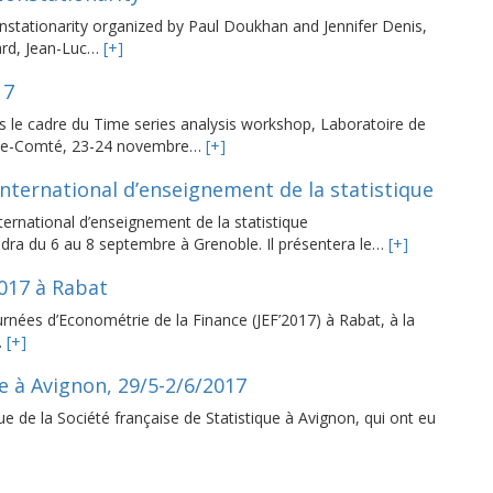
nstationarity organized by Paul Doukhan and Jennifer Denis,
ard, Jean-Luc…
[+]
17
s le cadre du Time series analysis workshop, Laboratoire de
che-Comté, 23-24 novembre…
[+]
nternational d’enseignement de la statistique
ernational d’enseignement de la statistique
iendra du 6 au 8 septembre à Grenoble. Il présentera le…
[+]
2017 à Rabat
rnées d’Econométrie de la Finance (JEF’2017) à Rabat, à la
…
[+]
e à Avignon, 29/5-2/6/2017
e de la Société française de Statistique à Avignon, qui ont eu