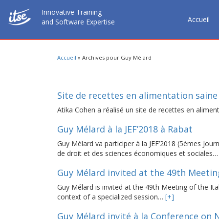
Innovative Training
Accueil
and Software Expertise
Accueil
»
Archives pour Guy Mélard
Site de recettes en alimentation saine
Atika Cohen a réalisé un site de recettes en alime
Guy Mélard à la JEF’2018 à Rabat
Guy Mélard va participer à la JEF’2018 (5èmes Jour
de droit et des sciences économiques et sociales
Guy Mélard invited at the 49th Meeting 
Guy Mélard is invited at the 49th Meeting of the Ital
context of a specialized session…
[+]
Guy Mélard invité à la Conference on 