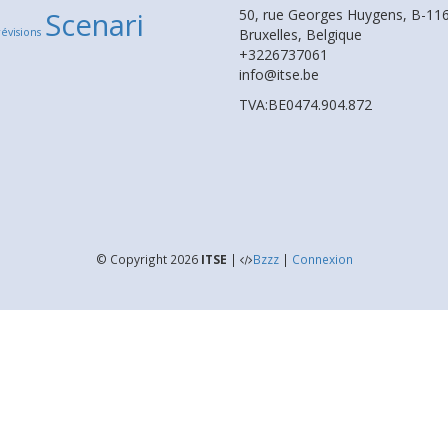
Scenari
50, rue Georges Huygens, B-116
révisions
Bruxelles, Belgique
+3226737061
info@itse.be
TVA:BE0474.904.872
© Copyright 2026
ITSE
|
Bzzz
|
Connexion